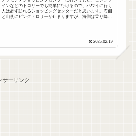
アラモアナショッピングセンターに行きました。ピンクラ
インなどのトロリーでも簡単に行けるので、ハワイに行く
人は必ず訪れるショッピングセンターだと思います。海側
と山側にピンクトロリーが止まりますが、海側は乗り降り
両方できますが、山側は降りること...
2025.02.19
ンサーリンク