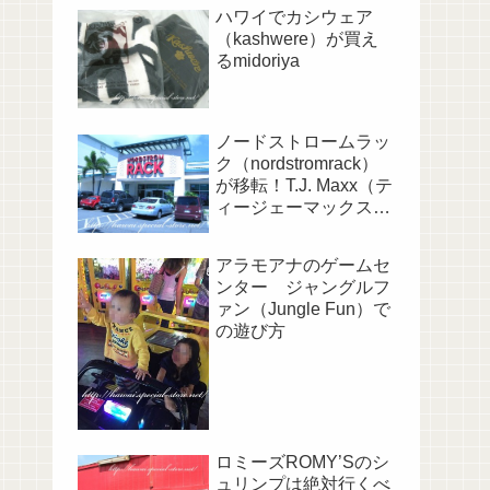
ハワイでカシウェア
（kashwere）が買え
るmidoriya
ノードストロームラッ
ク（nordstromrack）
が移転！T.J. Maxx（テ
ィージェーマックス）
と並びに！
アラモアナのゲームセ
ンター ジャングルフ
ァン（Jungle Fun）で
の遊び方
ロミーズROMY’Sのシ
ュリンプは絶対行くべ