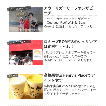
真ショットが多いです。顔に入れ墨
（メ...
アウトリガーリーフオンザビ
ワイでのグルメ＆食事＆スイーツ
ハ
ーチ
アウトリガーリーフオンザビーチ
（Outrigger Reef Waikiki Beach
Resort）に泊まりました。アウトリガ
ーリーフ オン ザ ビーチは海の目
の前に立つホテルです。アウトリガー
はJALと提携しているので、JALのツ
ロミーズROMY’Sのシュリンプ
アー...
ワイでのグルメ＆食事＆スイーツ
ハ
は絶対行くべし！
JTBのオプショナルツアーを使って一
番良かった！と思ったのがこの
ROMY’S（ロミーズ）に立ち寄れたと
ころ！過去３回ハワイに行っています
が、１度行ってからは、必ず訪れるよ
うになったのがこのロミーズなので
高橋果実店Henry’s Placeでア
す！ツアーで行っていなければ、その
スイーツ
後わ...
イスを食す
高橋果実店(Henry's Place)にアイスを
買いに行きました。エンバシースイー
ツワイキキビーチウォーク
（embasssy suites waikiki beach
walk）に泊まっているので、歩いてす
ぐです♪高橋果実店(Henry'...