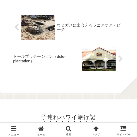
ウミガメに出会えるラニアケア・ビ
ーチ
ドールプラテーション（dole-
plantation）
子連れハワイ旅行記
Copyright © 2015-2026 子連れハワイ旅行記 All Rights Reserved.
メニュー
ホーム
検索
トップ
サイドバー