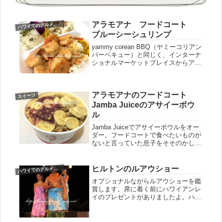
アラモアナ フードコート
ワイでのグルメ＆食事＆スイーツ
ハ
ブルーシーシュリンプ
yammy corean BBQ（ヤミーコリアン
バーベキュー）と同じく、インターナ
ショナルマーケットプレイスからアラ
モアナに移転したblue sea shrimp（ブ
ルーシーシュリンプ）。まさかのイン
ターナショナルマーケットプレイスが
アラモアナのフードコート
ない！...
スイーツ
Jamba Juiceのアサイーボウ
ル
Jamba Juiceでアサイーボウルをオー
ダー。フードコートで食べたいものが
ないと言っていた息子をそそのかして
頼んでみました。が、ワタシのオーダ
ーがなかなか出てこず食事をもってテ
ーブルに戻った時にはすでに食べ終わ
ヒルトンのルアウショー
ワイでのグルメ＆食事＆スイーツ
ハ
ったあとだったんだよね・・...
オプショナルながらルアウショーを鑑
賞します。席に着く前にハワイアンレ
イのプレゼントがありましたよ。ハワ
イアンズのような衣装（いや、違うな
こっちが本家だ！笑）２人ペアのダン
スがあったりと結構衣替えが多くて写