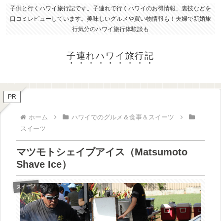
子供と行くハワイ旅行記です。子連れで行くハワイのお得情報、裏技などを
口コミレビューしています。美味しいグルメや買い物情報も！夫婦で新婚旅
行気分のハワイ旅行体験談も
子連れハワイ旅行記
PR
ホーム
ハワイでのグルメ＆食事＆スイーツ
スイーツ
マツモトシェイブアイス（Matsumoto
Shave Ice）
スイーツ