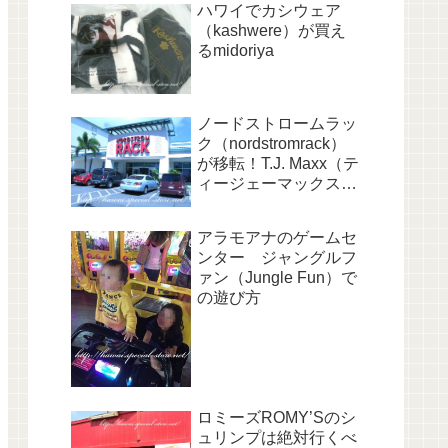
ハワイでカシウェア
（kashwere）が買え
るmidoriya
ノードストロームラッ
ク（nordstromrack）
が移転！T.J. Maxx（テ
ィージェーマックス）
と並びに！
アラモアナのゲームセ
ンター ジャングルフ
ァン（Jungle Fun）で
の遊び方
ロミーズROMY’Sのシ
ュリンプは絶対行くべ