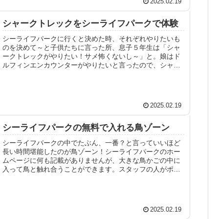
2025.02.19
シャークトレックをシーライフパークで体験
シーライフパークに行くと決めた時、それぞれやりたいも
のを決めて～と子供たちに言った所、息子５年生は「シャ
ークトレックがやりたい！サメ怖くないし～」と。娘はド
ルフィンエンカウンターがやりたいと言ったので、シャー
クトレックはダリンと息子の２人で...
2025.02.19
シーライフパークの無料で入れる鳥ゾーン
シーライフパークの中でたぶん、一番？と言っていいほど
長い時間堪能したのが鳥ゾーン！シーライフパークのホー
ムページに何も記載がありませんが、大きな鳥かごの中に
入って鳥と触れ合うことができます。スタッフの人がポッ
キーのように先に鳥の餌が練ってあ...
2025.02.19