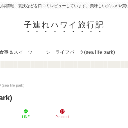
お得情報、裏技などを口コミレビューしています。美味しいグルメや買
子連れハワイ旅行記
食事＆スイーツ
シーライフパーク(sea life park)
 life park)
rk)
LINE
Pinterest
コピー