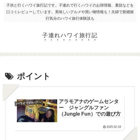
子供と行くハワイ旅行記です。子連れで行くハワイのお得情報、裏技などを
口コミレビューしています。美味しいグルメや買い物情報も！夫婦で新婚旅
行気分のハワイ旅行体験談も
子連れハワイ旅行記
ポイント
アラモアナのゲームセンタ
ハ
ワイでのレジャー
ー ジャングルファン
（Jungle Fun）での遊び方
2025.02.19