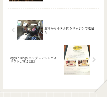
ていますが、さらについているのがグ
ランド･ラナイのプールサイドで毎晩
行われるプールサイド・レセプショ
ン。音...
空港からホテル間をリムジンで送迎
を
eggs’n sings エッグスンシングス
サラトガ店２回目