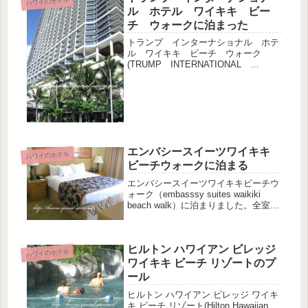
ハワイのホテル
ル ホテル ワイキキ ビー
チ ウォークに泊まった
トランプ インターナショナル ホテ
ル ワイキキ ビーチ ウォーク
(TRUMP INTERNATIONAL
HOTEL WAIKIKI BEACH WALK)
に泊まりました。ワイキキビーチ沿い
（というよりは１本入った所）に立つ
新しいハイブラン...
エンバシースイーツワイキキ
ハワイのホテル
ビーチウォークに泊まる
エンバシースイーツワイキキビーチウ
ォーク（embasssy suites waikiki
beach walk）に泊まりました。全室ス
イート仕様のホテルで、リビングと寝
室が別だったり、可動式のシャワーや
簡単なキッチン付きなので、その後も
ヒルトン ハワイアン ビレッジ
この...
ハワイのホテル
ワイキキ ビーチ リゾートのプ
ール
ヒルトン ハワイアン ビレッジ ワイキ
キ ビーチ リゾート(Hilton Hawaiian