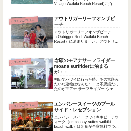
Village Waikiki Beach Resort)に泊ま
りました♪ワイキキ周辺でプールが充
実している（スライダーがあり子供が
楽しめる）のは、...
アウトリガーリーフオンザビ
ワイでのグルメ＆食事＆スイーツ
ハ
ーチ
アウトリガーリーフオンザビーチ
（Outrigger Reef Waikiki Beach
Resort）に泊まりました。アウトリガ
ーリーフ オン ザ ビーチは海の目
の前に立つホテルです。アウトリガー
はJALと提携しているので、JALのツ
念願のモアナサーフライダー
アー...
ハワイのホテル
moana surfriderに泊まる
が・・
初めてハワイに行った時、あの宮殿み
たいな建物はなんだ？！と不思議だっ
たのがモアナ サーフライダー ウェス
ティン リゾート＆スパ（moana
surfrider）のホテル。 次にハワイに行
く時は絶対に泊まりたい！と思ってい
エンバシースイーツのプール
ワイでのグルメ＆食事＆スイーツ
ハ
たので、念願のモアナ...
サイド・レセプション
エンバシースイーツワイキキビーチウ
ォーク（embasssy suites waikiki
beach walk）は朝食が全室無料でつい