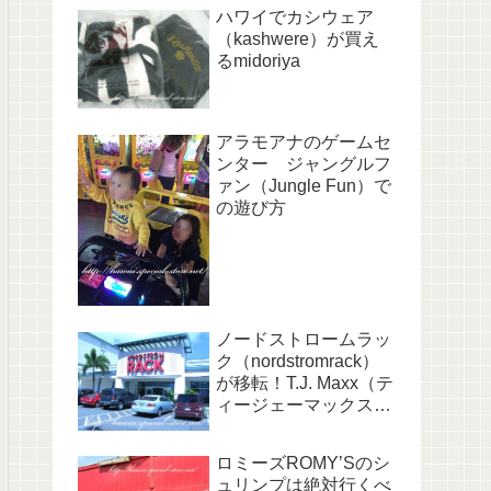
ハワイでカシウェア
（kashwere）が買え
るmidoriya
アラモアナのゲームセ
ンター ジャングルフ
ァン（Jungle Fun）で
の遊び方
ノードストロームラッ
ク（nordstromrack）
が移転！T.J. Maxx（テ
ィージェーマックス）
と並びに！
ロミーズROMY’Sのシ
ュリンプは絶対行くべ