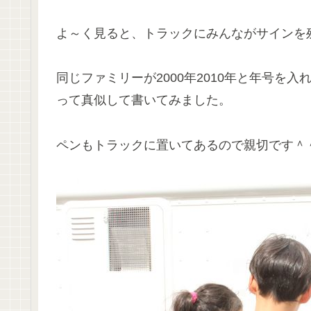
よ～く見ると、トラックにみんながサインを
同じファミリーが2000年2010年と年号を
って真似して書いてみました。
ペンもトラックに置いてあるので親切です＾