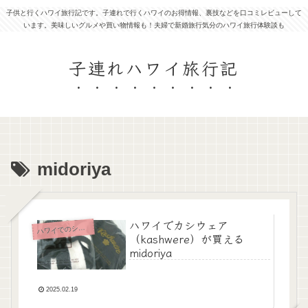
子供と行くハワイ旅行記です。子連れで行くハワイのお得情報、裏技などを口コミレビューして
います。美味しいグルメや買い物情報も！夫婦で新婚旅行気分のハワイ旅行体験談も
子連れハワイ旅行記
midoriya
ハワイでカシウェア
ワイでのショッピング
ハ
（kashwere）が買える
midoriya
2025.02.19