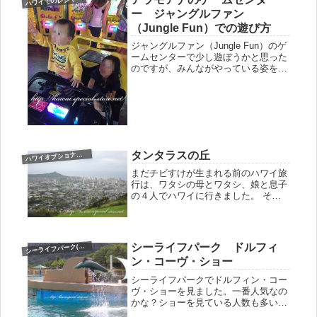
ハワイでのレジャー
ー ジャングルファン
（Jungle Fun）での遊び方
ジャングルファン（Jungle Fun）のゲ
ームセンターで少し遊ぼうかと思った
のですが、みんながやっている姿を見
ても、ゲームの仕方の要領が分から
ず、ウロウロ・・・カードを受付の前
で購入してそのカードを使ってゲーム
ができます。電子マネーみたい...
タンタラスの丘
ワイオプショナルツアー
ハ
まだチビすけが生まれる前のハワイ旅
行は、ワタシの母とワタシ、娘と息子
の４人でハワイに行きました。 その
時のツアーでは、送迎にタンタラスの
丘によれるツアーがあり、空港からそ
のままタンタラスの丘によってホテル
に行きました。何より、天気が曇って
シーライフパーク ドルフィ
ーライフパーク(sea life park)
シ
い...
ン・コーヴ・ショー
シーライフパークでドルフィン・コー
ヴ・ショーを見ました。一番人気なの
かな？ショーを見ている人数も多い
し、大人気みたいです。ドルフィンエ