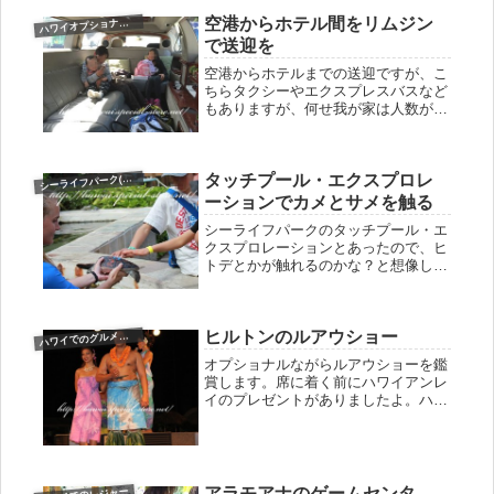
空港からホテル間をリムジン
ワイオプショナルツアー
ハ
で送迎を
空港からホテルまでの送迎ですが、こ
ちらタクシーやエクスプレスバスなど
もありますが、何せ我が家は人数が５
人と多く、キャリーバッグも多いので
海外空港⇔ホテル送迎プランをお願い
しています。人数分で送迎を頼むより
タッチプール・エクスプロレ
も、リムジンの方が気兼ねもなくてお
ーライフパーク(sea life park)
シ
値...
ーションでカメとサメを触る
シーライフパークのタッチプール・エ
クスプロレーションとあったので、ヒ
トデとかが触れるのかな？と想像して
いましたが、プールの中にはスタッフ
が！中に入る必要があるのか？と思っ
てみていると、カメさんを持ってきて
ヒルトンのルアウショー
くれましたよ。カメの餌付けをした後
ワイでのグルメ＆食事＆スイーツ
ハ
だ...
オプショナルながらルアウショーを鑑
賞します。席に着く前にハワイアンレ
イのプレゼントがありましたよ。ハワ
イアンズのような衣装（いや、違うな
こっちが本家だ！笑）２人ペアのダン
スがあったりと結構衣替えが多くて写
真ショットが多いです。顔に入れ墨
（メ...
アラモアナのゲームセンタ