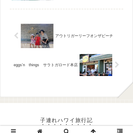
ンカウンターをやったプールでのショ
ーになります。オプショナルツアー予
約をしましたが、期間限定？なのかシ
ーラ...
アウトリガーリーフオンザビーチ
eggs’n things サラトガロード本店
子連れハワイ旅行記
Copyright © 2015-2026 子連れハワイ旅行記 All Rights Reserved.